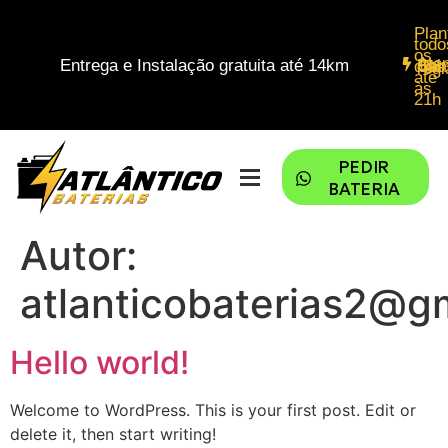
Plan
todo
os
Entrega e Instalação gratuita até 14km
dias
Atendimento em Balneário Cam
ate
às
21h
PEDIR
BATERIA
Autor:
atlanticobaterias2@g
Hello world!
Welcome to WordPress. This is your first post. Edit or
delete it, then start writing!